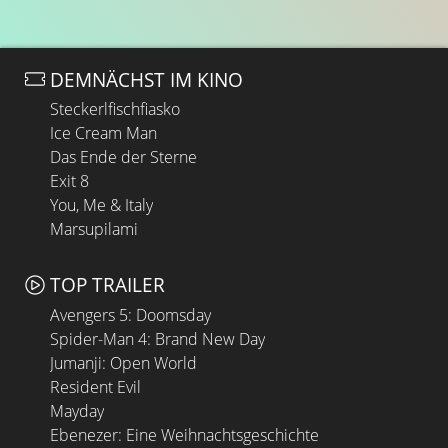
nun doch ein, und Anna zeigt sich zunächst tolerant ihr
gegenüber. Doch schon bald erweist sich die Lage als
unerträglich für sie. Emma an Eriks Seite glücklich zu
sehen, während sie selbst nun ganz auf ihn verzichten
DEMNÄCHST IM KINO
muss, nagt an ihr. Der Kummer und schlaflose Nächte
Steckerlfischfiasko
setzen ihr so stark zu, dass sie ihrer Arbeit nicht mehr wie
Ice Cream Man
gewohnt nachkommen kann und sie sie schließlich sogar
Das Ende der Sterne
verliert. Mit der Zeit wird immer offensichtlicher, dass sie
Exit 8
an der Situation zerbricht, und die Hausversammlung
You, Me & Italy
fordert, dass Erik und Anna eine Lösung finden müssen.
Marsupilami
Doch weder Anna noch Erik sind bereit auszuziehen. Die
Zeit der Liebe geht zu Ende, nun hat die Zeit der
TOP TRAILER
Abschiede begonnen. Und schließlich wird Anna in ein
neues Leben aufbrechen …
Avengers 5: Doomsday
Spider-Man 4: Brand New Day
Jumanji: Open World
Resident Evil
Mayday
Ebenezer: Eine Weihnachtsgeschichte