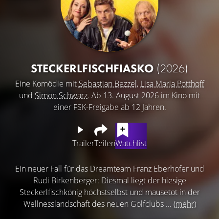
STECKERLFISCHFIASKO
(2026)
Eine Komödie mit
Sebastian Bezzel
,
Lisa Maria Potthoff
und
Simon Schwarz
. Ab 13. August 2026 im Kino mit
einer FSK-Freigabe ab 12 Jahren.
Trailer
Teilen
Watchlist
Ein neuer Fall für das Dreamteam Franz Eberhofer und
Rudi Birkenberger: Diesmal liegt der hiesige
Steckerlfischkönig höchstselbst und mausetot in der
Wellnesslandschaft des neuen Golfclubs ...
(mehr)