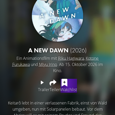
A NEW DAWN
(2026)
Ein Animationsfilm mit
Riku Hagiwara
,
Kotone
Furukawa
und
Miyu Irino
. Ab 15. Oktober 2026 im
Kino.
Trailer
Teilen
Watchlist
Keitarô lebt in einer verlassenen Fabrik, einst von Wald
umgeben, nun mit Solarpanelen bebaut. Vor dem