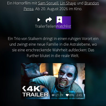
Ein Horrorfilm mit
Sam Spruell
,
Lin Shaye
und
Brandon
Perea
. Ab 20. August 2026 im Kino.
Trailer
Teilen
Watchlist
Ein Trio von Stalkern dringt in einen ruhigen Vorort ein
und zwingt eine neue Familie in die Astralebene, wo
sie eine erschreckende Wahrheit aufdecken: Das
Further blutet in die reale Welt.
121.7K
98%
2:45