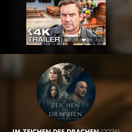
422.3K
98%
2:34
IM ZEICHEN DES DRACHEN
(2026)