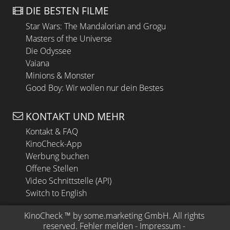
DIE BESTEN FILME
Star Wars: The Mandalorian and Grogu
Masters of the Universe
Die Odyssee
Vaiana
Minions & Monster
Good Boy: Wir wollen nur dein Bestes
KONTAKT UND MEHR
Kontakt & FAQ
KinoCheck-App
Werbung buchen
Offene Stellen
Video Schnittstelle (API)
Switch to English
KinoCheck
 ™ by 
some.marketing GmbH
. All rights 
reserved.
Fehler melden
 - 
Impressum
 - 