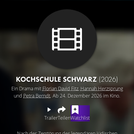
KOCHSCHULE SCHWARZ
(2026)
Ein Drama mit
Florian David Fitz
,
Hannah Herzsprung
und
Petra Berndt
. Ab 24. Dezember 2026 im Kino.
Trailer
Teilen
Watchlist
Nach der Zerstörung des legendären jüdischen