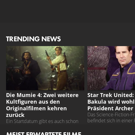
TRENDING NEWS
DIE MUMIE 4
STAR TREK UNITED
Die Mumie 4: Zwei weitere
Star Trek United:
Kultfiguren aus den
Bakula wird wohl
Originalfilmen kehren
Präsident Archer
zurück
Das Science-Fiction-F
befindet sich in einer
Ein Startdatum gibt es auch schon
Umbruchs
MEIST ERWARTETE FILME