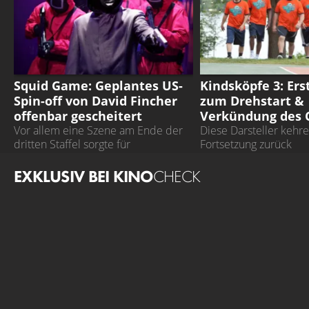
SQUID GAME
KINDSKÖPFE 3
Squid Game: Geplantes US-
Kindsköpfe 3: Ers
Spin-off von David Fincher
zum Drehstart &
offenbar gescheitert
Verkündung des 
Vor allem eine Szene am Ende der
Diese Darsteller kehre
dritten Staffel sorgte für
Fortsetzung zurück
Spekulationen
EXKLUSIV BEI KINO
CHECK