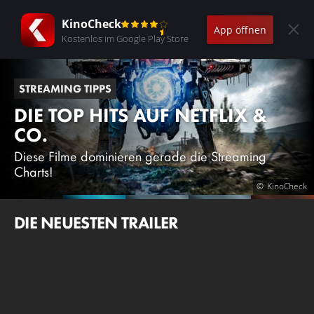
KinoCheck
App öffnen
Kostenlos im Google Play Store
STREAMING TIPPS
DIE TOP HITS AUF NETFLIX &
CO.
Diese Filme dominieren gerade die Streaming
Charts!
KinoCheck
DIE NEUESTEN TRAILER