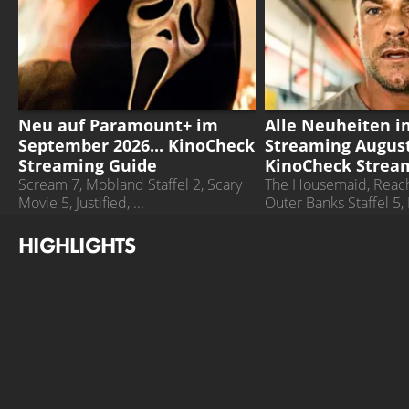
PARAMOUNT+
STREAMING GUIDE
Neu auf Paramount+ im
Alle Neuheiten i
September 2026... KinoCheck
Streaming August 
Streaming Guide
KinoCheck Strea
Scream 7, Mobland Staffel 2, Scary
The Housemaid, Reache
Movie 5, Justified, ...
Outer Banks Staffel 5,
Neunte Jedi, ...
HIGHLIGHTS