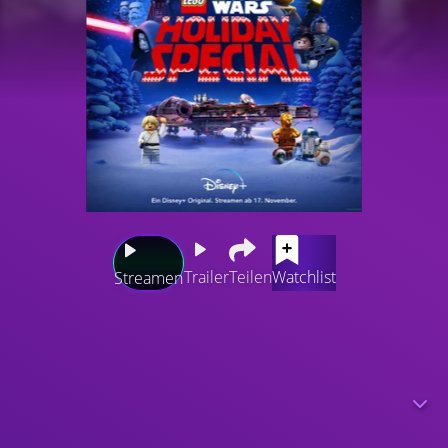
Trailer
Teilen
Watchlist
Streamen
Das "LEGO Star Wars Holiday Special" vereint Rey, Finn,
Poe, Chewie, Rose und die Droiden zu einem fröhlichen
Fest am Tag des Lebens. Rey begibt sich mit BB-8 auf ein
neues Abenteuer, um neues Wissen über die Macht zu
erlangen. In einem mysteriösen Jedi-Tempel wird sie in