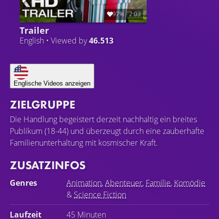
97%
2:03
Trailer
English • Viewed by
46.513
Englische Videos anzeigen
ZIELGRUPPE
Die Handlung begeistert derzeit nachhaltig ein breites
Publikum (18-44) und überzeugt durch eine zauberhafte
Familienunterhaltung mit kosmischer Kraft.
ZUSATZINFOS
Genres
Animation
,
Abenteuer
,
Familie
,
Komödie
&
Science Fiction
Laufzeit
45 Minuten