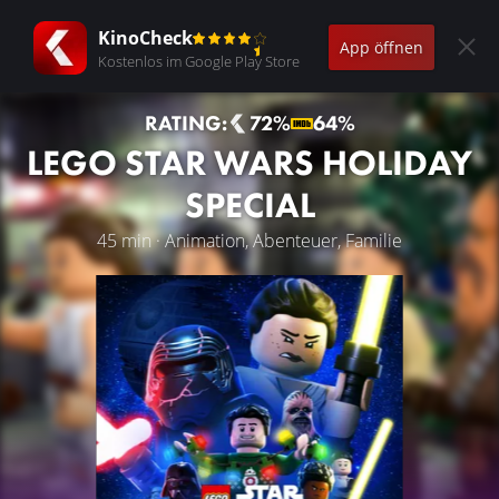
KinoCheck
App öffnen
Kostenlos im Google Play Store
RATING:
72%
64%
LEGO STAR WARS HOLIDAY
SPECIAL
45 min · Animation, Abenteuer, Familie