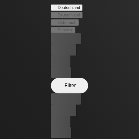
exzessivere Züge annimmt. Als Edward zufällig das
Deutschland
Geheimnis seiner Frau entdeckt, dreht er durch - mit
Deutschland
tödlichen Konsequenzen...
Österreich
Schweiz
Bester Preis
Kostenlos
Leihen
Kaufen
Filter
Bester Preis
Kostenlos
Leihen
Kaufen