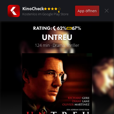
KinoCheck
App öffnen
Kostenlos im Google Play Store
RATING:
62%
67%
UNTREU
124 min · Drama, Thriller