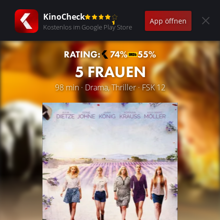
KinoCheck
App öffnen
Kostenlos im Google Play Store
RATING:
74%
55%
5 FRAUEN
98 min · Drama, Thriller · FSK 12