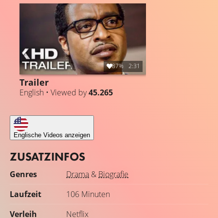
Überzeugung, dass die Hölle nicht existieren würde. Als
der Priester seine Erkenntnis in die Welt hinaus predigt,
sieht er sich plötzlich der Verachtung seiner Kirche
ausgesetzt und wird der Ketzerei bezichtigt. Schnell
verbreitet sich die Empörung auch über die Gemeinde
hinaus und schadet Carltons Ruf immens. Dieser droht
87%
2:31
alles zu verlieren, was er sich mühevoll erarbeitet hat. Ist
Trailer
er bereit, dieses Risiko einzugehen, um an seiner
English • Viewed by
45.265
Überzeugung weiter festzuhalten?
Englische Videos anzeigen
ZUSATZINFOS
Genres
Drama
&
Biografie
Laufzeit
106 Minuten
Verleih
Netflix