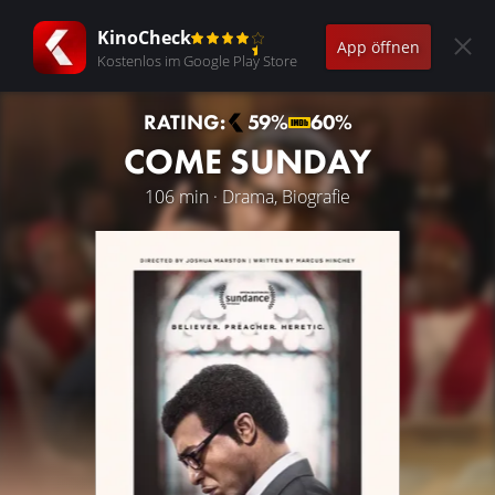
KinoCheck
App öffnen
Kostenlos im Google Play Store
RATING:
59%
60%
COME SUNDAY
106 min · Drama, Biografie