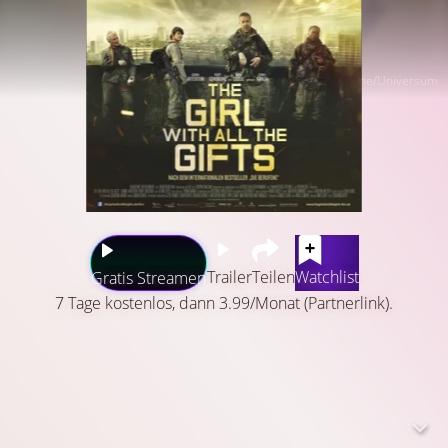
SquareOne/Universum
Trailer
Teilen
Watchlist
Gratis Streamen
7 Tage kostenlos, dann 3.99/Monat (Partnerlink).
In einer nicht allzu fernen Zukunft: Eine aggressive
Pilzinfektion hat fast die gesamte Menschheit in
fleischfressende, zombieartige Wesen – sogenannte
„Hungries“ – verwandelt. Nur eine kleine Gruppe