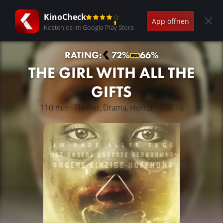
KinoCheck
App öffnen
Kostenlos im Google Play Store
RATING:
72%
66%
THE GIRL WITH ALL THE
GIFTS
110 min · Thriller, Drama, Horror · FSK 16