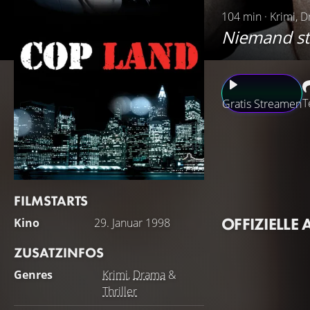
104 min · Krimi, D
Niemand st
T
Gratis Streamen
Das 1280-Einwohn
Familien, die hier
Ort wird durch di
Affairs-Agenten M
FILMSTARTS
auseinandersetzen
OFFIZIELLE 
Kino
29. Januar 1998
Loyalität zu sein
ZUSATZINFOS
Genres
Krimi
,
Drama
&
Thriller