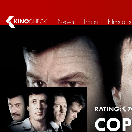
News
Trailer
Filmstarts
KINO
CHECK
RATING:
7
COP