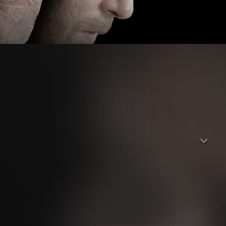
ohner sind ausnahmslos Cops aus New York und ihre
les so sauber, wie es auf den ersten Blick erscheint – der
unbewaffnete Schwarze erschießt, kommt mit dem Internal-
rlierertyp und Sheriff von Garrison Freddy Heflin
s Losers herauszuspringen, verspürt aber gleichzeitig