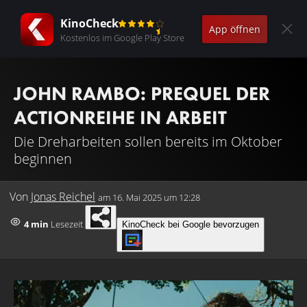
KinoCheck
App öffnen
Kostenlos im Google Play Store
JOHN RAMBO: PREQUEL DER
ACTIONREIHE IN ARBEIT
Die Dreharbeiten sollen bereits im Oktober
beginnen
Von
Jonas Reichel
am
16. Mai 2025 um 12:28
4 min
Lesezeit
KinoCheck bei Google bevorzugen