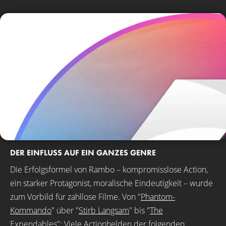
DER EINFLUSS AUF EIN GANZES GENRE
Die Erfolgsformel von Rambo – kompromisslose Action,
ein starker Protagonist, moralische Eindeutigkeit – wurde
zum Vorbild für zahllose Filme. Von "
Phantom-
Kommando
" über "
Stirb Langsam
" bis "
The
Expendables
": Viele Actionhelden der folgenden