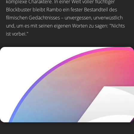
komplexe Charaktere. In einer Welt voller flüchtiger
Blockbuster bleibt Rambo ein fester Bestandteil des
filmischen Gedächtnisses – unvergessen, unverwüstlich
und, um es mit seinen eigenen Worten zu sagen: "Nichts
ist vorbei."