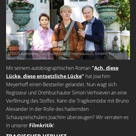
© 2025 Komplizen Film GmbH / Doll Filmproduktion GmbH / Warner
Bros. Entertainment GmbH
Mit seinem autobiographischen Roman
"
Ach, diese
Lücke, diese entsetzliche Lücke
"
hat Joachim
Meyerhoff einen Bestseller gelandet. Nun wagt sich
Regisseur und Drehbuchautor Simon Verhoeven an eine
Verfilmung des Stoffes. Kann die Tragikomödie mit Bruno
Alexander in der Rolle des hadernden
Schauspielschülers Joachim überzeugen? Wir verraten es
in unserer
Filmkritik
!