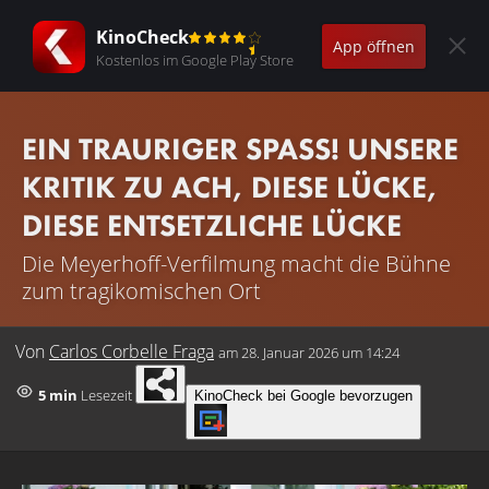
KinoCheck
App öffnen
Kostenlos im Google Play Store
EIN TRAURIGER SPASS! UNSERE K
RITIK ZU ACH, DIESE LÜCKE, D
IESE ENTSETZLICHE LÜCKE
Die Meyerhoff-Verfilmung macht die Bühne
zum tragikomischen Ort
Von
Carlos Corbelle Fraga
am
28. Januar 2026 um 14:24
5 min
Lesezeit
KinoCheck bei Google bevorzugen