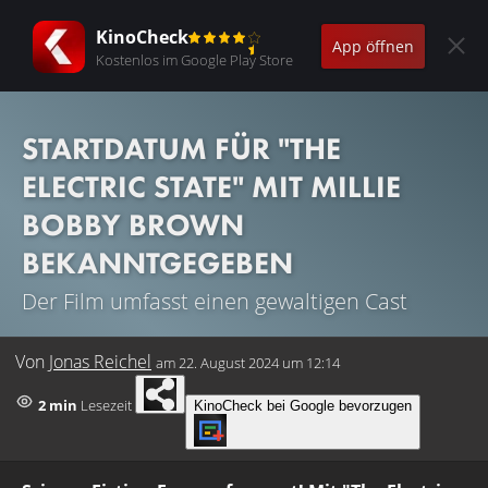
KinoCheck
App öffnen
Kostenlos im Google Play Store
STARTDATUM FÜR "THE
ELECTRIC STATE" MIT MILLIE
BOBBY BROWN
BEKANNTGEGEBEN
Der Film umfasst einen gewaltigen Cast
Von
Jonas Reichel
am
22. August 2024 um 12:14
2 min
Lesezeit
KinoCheck bei Google bevorzugen