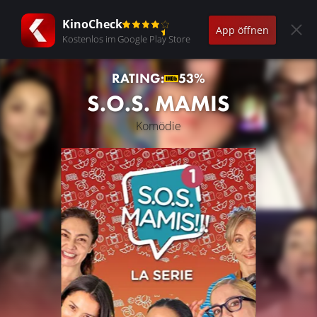
KinoCheck
App öffnen
Kostenlos im Google Play Store
RATING:
53%
S.O.S. MAMIS
Komödie