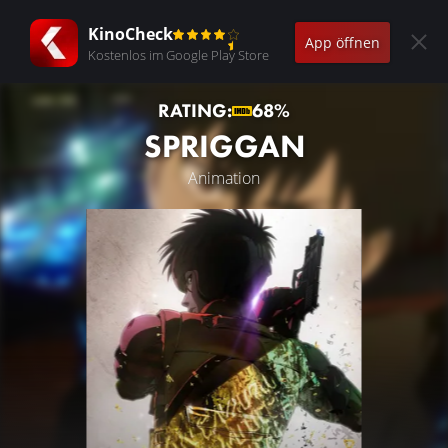
KinoCheck
App öffnen
Kostenlos im Google Play Store
RATING:
68%
SPRIGGAN
Animation