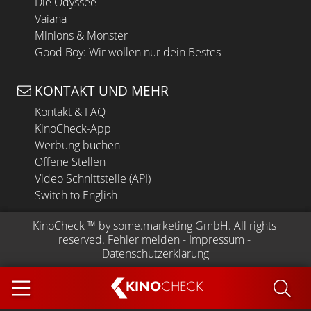
Die Odyssee
Vaiana
Minions & Monster
Good Boy: Wir wollen nur dein Bestes
KONTAKT UND MEHR
Kontakt & FAQ
KinoCheck-App
Werbung buchen
Offene Stellen
Video Schnittstelle (API)
Switch to English
KinoCheck
 ™ by 
some.marketing GmbH
. All rights 
reserved.
Fehler melden
 - 
Impressum
 - 
Datenschutzerklärung
KINO
CHECK