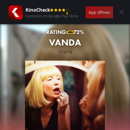
KinoCheck
App öffnen
Kostenlos im Google Play Store
RATING:
72%
VANDA
Drama