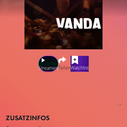
Teilen
Watchlist
Streamen
"Vanda" basiert auf einer wahren Begebenheit und
handelt von einer Friseurin in Lissabon, die mitten in der
globalen Finanzkrise allein, mit zwei Kindern und pleite
ist und mit einer blonden Perücke und einer
Spielzeugpistole eine Reihe von Banküberfällen begeht.
ZUSATZINFOS