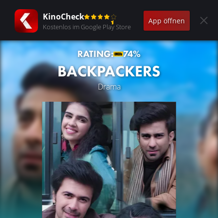
KinoCheck
App öffnen
Kostenlos im Google Play Store
RATING:
74%
BACKPACKERS
Drama