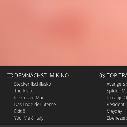
DEMNÄCHST IM KINO
TOP TR
Steckerlfischfiasko
Avengers
The Invite
Spider-Ma
Ice Cream Man
Jumanji: 
Das Ende der Sterne
Resident E
Exit 8
Mayday
You, Me & Italy
Ebenezer: