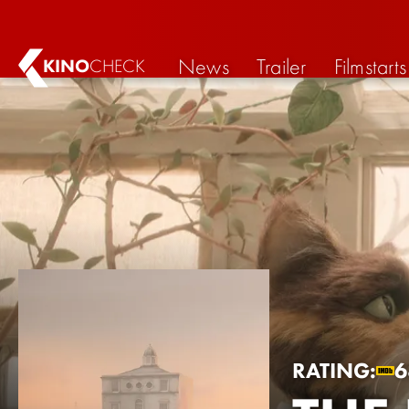
News
Trailer
Filmstarts
KINO
CHECK
RATING:
6