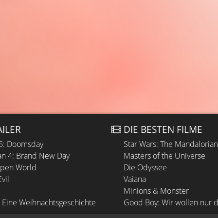
AILER
DIE BESTEN FILME
 5: Doomsday
Star Wars: The Mandaloria
n 4: Brand New Day
Masters of the Universe
Open World
Die Odyssee
vil
Vaiana
Minions & Monster
 Eine Weihnachtsgeschichte
Good Boy: Wir wollen nur d