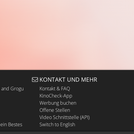
KONTAKT UND MEHR
n and Grogu
Kontakt & FAQ
KinoCheck-App
Werbung buchen
Offene Stellen
Video Schnittstelle (API)
ein Bestes
Switch to English