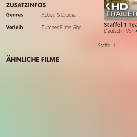
ZUSATZINFOS
Genres
Action
&
Drama
Staffel 1 Te
Verleih
Butcher Films Gbr
Deutsch • Von
Staffel 1
ÄHNLICHE FILME