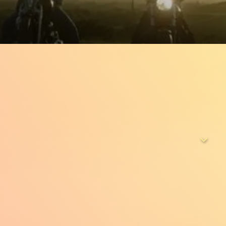
gang und einem Clan erschüttern den Ruhrpott. Ex-Soldat
treibt mit Freunden die Motorradwerkstatt REBELS OF STEEL
n die grauenvollen Machenschaften eines Menschen- und
 schier übermächtiges, korruptes und zu allem
abei zwischen alle
d die Fäden