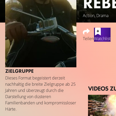
REBE
Action, Drama
Teilen
Watchlist
Eine Serie von Ki
und Ex-Rocker - 
für die Biker-Sze
ZIELGRUPPE
Kinderhändlerring
entschlossenes S
Dieses Format begeistert derzeit
nachhaltig die breite Zielgruppe ab 25
Mit Hilfe einer Jo
VIDEOS Z
Jahren und überzeugt durch die
Fronten. Dabei st
Darstellung von düsteren
zieht.
Familienbanden und kompromissloser
Härte.