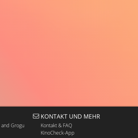
KONTAKT UND MEHR
n and Grogu
Kontakt & FAQ
KinoCheck-App