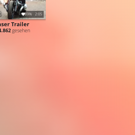
89%
2:05
aser Trailer
4.862
gesehen