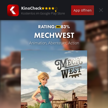
KinoCheck
App öffnen
Kostenlos im Google Play Store
RATING:
83%
MECHWEST
Animation, Abenteuer, Action