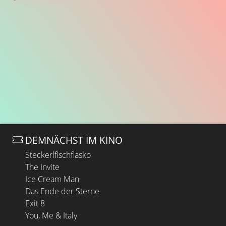
DEMNÄCHST IM KINO
Steckerlfischfiasko
The Invite
Ice Cream Man
Das Ende der Sterne
Exit 8
You, Me & Italy