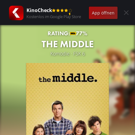
KinoCheck
App öffnen
Kostenlos im Google Play Store
RATING:
77%
THE MIDDLE
Komödie · FSK 6