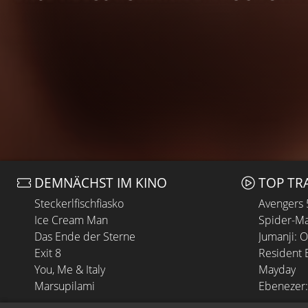
DEMNÄCHST IM KINO
TOP TR
Steckerlfischfiasko
Avengers
Ice Cream Man
Spider-Ma
Das Ende der Sterne
Jumanji: 
Exit 8
Resident E
You, Me & Italy
Mayday
Marsupilami
Ebenezer: