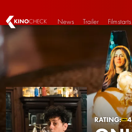
News
Trailer
Filmstarts
KINO
CHECK
RATING:
4