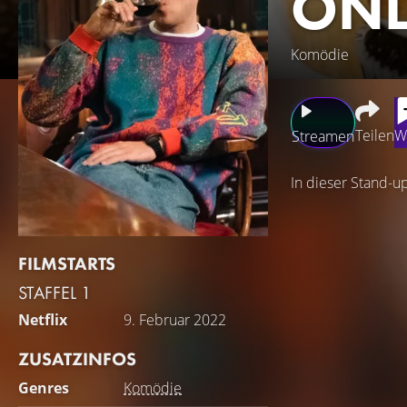
ONL
Komödie
Teilen
W
Streamen
In dieser Stand-u
FILMSTARTS
STAFFEL 1
Netflix
9. Februar 2022
ZUSATZINFOS
Genres
Komödie