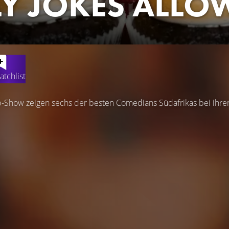
Y JOKES ALLO
atchlist
p-Show zeigen sechs der besten Comedians Südafrikas bei ihren