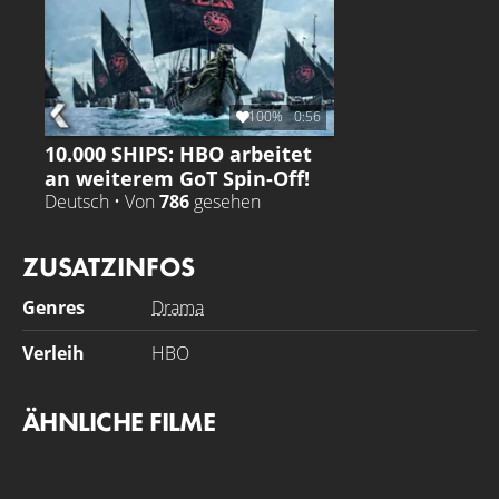
vor "Game of Thrones" statt. Nymeria siedelt ihr Volk in
Westeros an und heiratet Lord Mors Martell. Die
Vorfahrin des Hauses Martell gilt als Mitbegründerin des
Königreichs Dorne.
100%
0:56
10.000 SHIPS: HBO arbeitet
an weiterem GoT Spin-Off!
Deutsch • Von
786
gesehen
ZUSATZINFOS
Genres
Drama
Verleih
HBO
ÄHNLICHE FILME