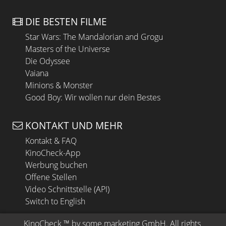
DIE BESTEN FILME
Star Wars: The Mandalorian and Grogu
Masters of the Universe
Die Odyssee
Vaiana
Minions & Monster
Good Boy: Wir wollen nur dein Bestes
KONTAKT UND MEHR
Kontakt & FAQ
KinoCheck-App
Werbung buchen
Offene Stellen
Video Schnittstelle (API)
Switch to English
KinoCheck
 ™ by 
some.marketing GmbH
. All rights 