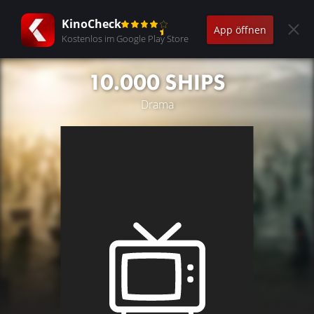
KinoCheck
App öffnen
Kostenlos im Google Play Store
10.000 SHIPS
Drama