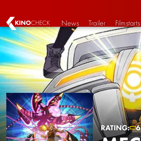
News
Trailer
Filmstarts
KINO
CHECK
RATING: