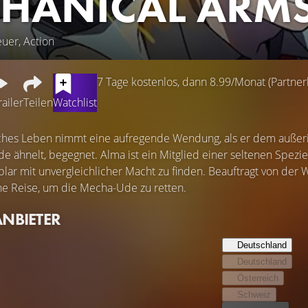
HANICAL ARM
uer, Action
7 Tage kostenlos, dann 8.99/Monat (Partnerl
railer
Teilen
Watchlist
ches Leben nimmt eine aufregende Wendung, als er dem auße
ähnelt, begegnet. Alma ist ein Mitglied einer seltenen Spezies 
plar mit unvergleichlicher Macht zu finden. Beauftragt von de
che Reise, um die Mecha-Ude zu retten.
ANBIETER
Deutschland
Deutschland
Österreich
Schweiz