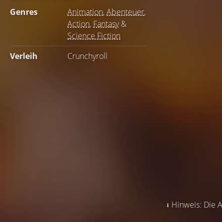
Genres
Animation
,
Abenteuer
,
Action
,
Fantasy
&
Science Fiction
Verleih
Crunchyroll
Hinweis: Die A