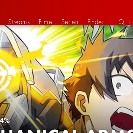
Streams
Filme
Serien
Finder
64%