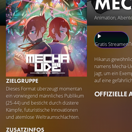
MEC
Animation, Abente
T
Gratis Streamen
Hikarus gewöhnli
namens Mecha-Ude 
jagt, um ein Exem
ZIELGRUPPE
auf eine gefährli
Dieses Format überzeugt momentan
OFFIZIELLE 
ein vorwiegend männliches Publikum
(25-44) und besticht durch düstere
Kämpfe, futuristische Innovationen
und atemlose Weltraumschlachten.
ZUSATZINFOS