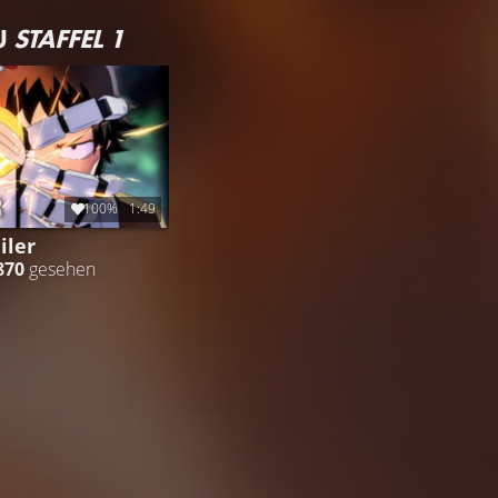
U
STAFFEL 1
100%
1:49
iler
870
gesehen