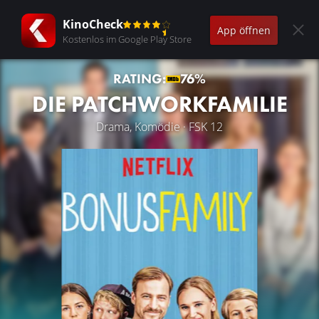
KinoCheck
App öffnen
Kostenlos im Google Play Store
RATING:
76%
DIE PATCHWORKFAMILIE
Drama, Komödie · FSK 12