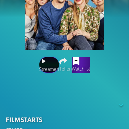
Teilen
Watchlist
Streamen
Lisa und Patrik geben ihr Bestes, um alle Mitglieder in
ihrer Patchworkfamilie glücklich zu machen. Das Erfüllen
aller Bedürfnisse ihrer drei Kinder sowie die der Ex-Frau
und des Ex-Mannes stellt beide vor große
Herausforderungen.
FILMSTARTS