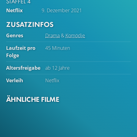
STAFFEL 4
Netflix
9. Dezember 2021
ZUSATZINFOS
Genres
Drama
&
Komödie
Laufzeit pro
45 Minuten
Folge
Altersfreigabe
ab 12 Jahre
Verleih
Netflix
ÄHNLICHE FILME