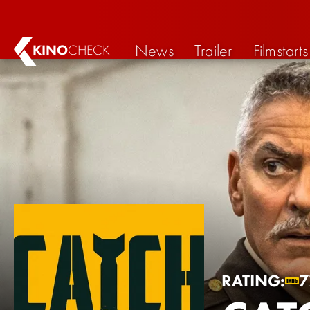
News
Trailer
Filmstarts
KINO
CHECK
RATING:
7