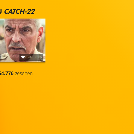
U
CATCH-22
95%
1:16
54.776
gesehen