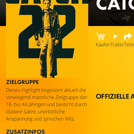
CAT
Drama, Komödie
Kaufen
Trailer
Teil
Basierend auf dem
Zweiten Weltkrieg
landen". Seine Er
ZIELGRUPPE
fliegen müssen, s
zurückziehen. Es i
Dieses Highlight begeistert aktuell die
OFFIZIELLE 
genannt Catch-22:
vorwiegend männliche Zielgruppe der
nach Hause bittet
18- bis 44-Jährigen und besticht durch
düstere Satire, unerbittliche
Anspannung und zynischen Witz.
ZUSATZINFOS