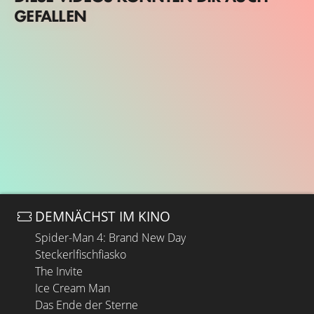
GEFALLEN
DEMNÄCHST IM KINO
Spider-Man 4: Brand New Day
Steckerlfischfiasko
The Invite
Ice Cream Man
Das Ende der Sterne