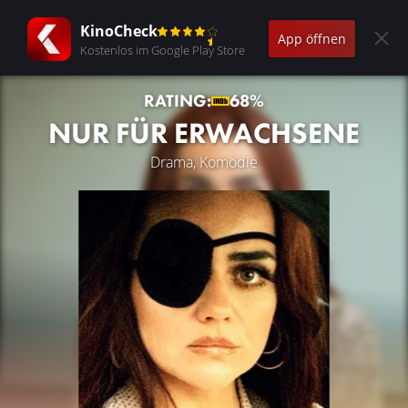
KinoCheck
App öffnen
Kostenlos im Google Play Store
RATING:
68%
NUR FÜR ERWACHSENE
Drama, Komödie