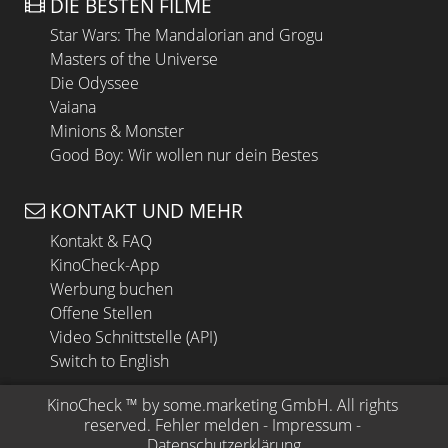
DIE BESTEN FILME
Star Wars: The Mandalorian and Grogu
Masters of the Universe
Die Odyssee
Vaiana
Minions & Monster
Good Boy: Wir wollen nur dein Bestes
KONTAKT UND MEHR
Kontakt & FAQ
KinoCheck-App
Werbung buchen
Offene Stellen
Video Schnittstelle (API)
Switch to English
KinoCheck
 ™ by 
some.marketing GmbH
. All rights 
reserved.
Fehler melden
 - 
Impressum
 - 
Datenschutzerklärung