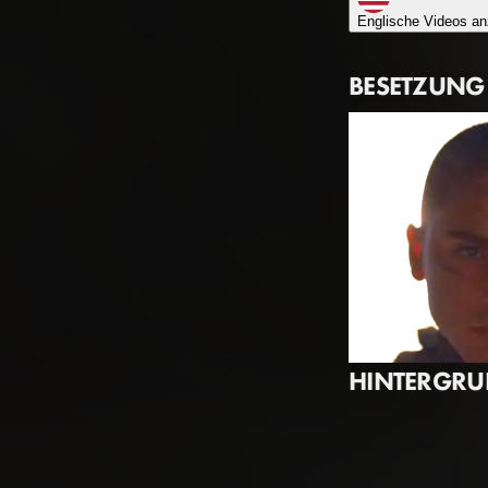
Englische Videos an
BESETZUNG
HINTERGR
Timothée Chalame
Mit dem dritten T
Paul Atreides
Film basiert auf 
Richtung ein als s