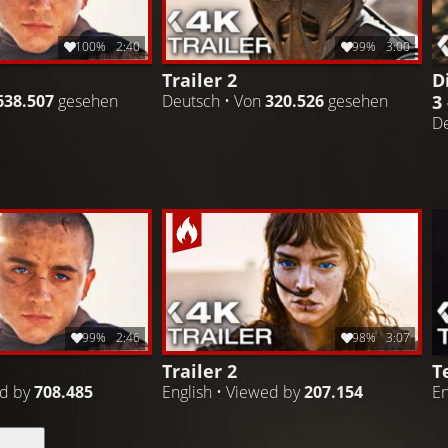
100%
2:40
99%
3:00
Trailer 2
D
3
638.507
gesehen
Deutsch • Von
320.526
gesehen
De
99%
2:46
98%
3:07
Trailer 2
T
ed by
708.485
English • Viewed by
207.154
En