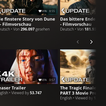
98%
8:55
ie finstere Story von Dune
Das bittere Ende von
 - Filmvorschau
- Filmvorschau
utsch • Von
296.097
gesehen
Deutsch • Von
181.934
ges
98%
0:57
easer Trailer
The Tragic Finale - D
PART 3 Movie Preview
glish • Viewed by
53.747
English • Viewed by
120.91