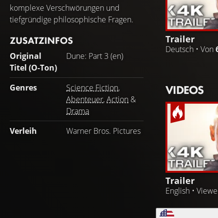
komplexe Verschwörungen und
tiefgründige philosophische Fragen.
Trailer
ZUSATZINFOS
Deutsch • Von
Original
Dune: Part 3 (en)
Titel (O-Ton)
VIDEOS
Genres
Science Fiction
,
Abenteuer
,
Action
&
Drama
Verleih
Warner Bros. Pictures
Trailer
English • View