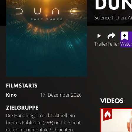
DUN
Science Fiction, 
Trailer
Teilen
Watch
„Dune: Part Three
Imperator sieht e
erheben sich – un
verlorenen Liebe 
FILMSTARTS
Während sich ein
Kino
17. Dezember 2026
Schicksal derer a
VIDEOS
ZIELGRUPPE
Die Handlung erreicht aktuell ein
breites Publikum (25+) und besticht
durch monumentale Schlachten,