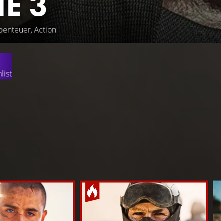
E 3
Abenteuer, Action
list
“ spielt fast zwei Jahrzehnte, nachdem Paul Atreides die Mach
r sich nun mit den Folgen seiner Herrschaft konfrontiert: Alte
d in jedem Schatten lauert Verrat. Geplagt von Visionen vom U
gerät Paul immer tiefer in eine weitreichende Verschwörung, in
e Rebellion anbahnt und die Feinde immer näher rücken, muss
useinandersetzen, die er am meisten liebt.