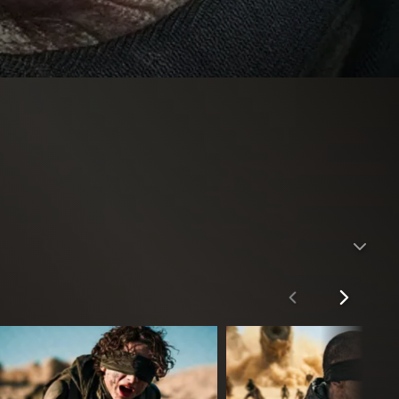
t über das Universum übernommen hat. Als skrupelloser
 Verbündete kehren zurück, schreckliche neue Bedrohungen
ntergang des Imperiums und von der Rückkehr seiner längst
 der Chani eine entscheidende Rolle zu spielen scheint.
 sich Paul mit dem wahren Preis der Macht und dem