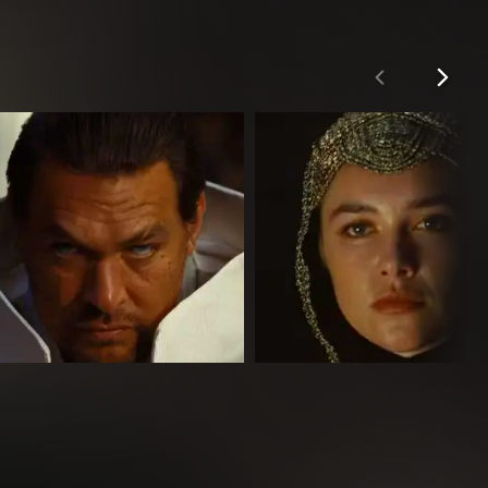
on Momoa
Florence Pugh
ches Sci-Fi-Projekt zu einem spektakulären Abschluss. Der
an Idaho
Princess Irulan
 inhaltlich eine deutlich düsterere und tragischere
ch eine Geschichte voller politischer Intrigen und moralischer