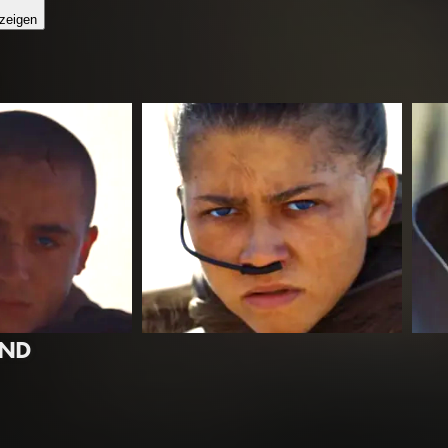
zeigen
UND
t
Zendaya
Jas
eil der „Dune“-Saga bringt Regisseur Denis Villeneuve sein epis
Chani
Dunc
Frank Herberts Roman „Der Herr des Wüstenplaneten“ und schlägt
eine Vorgänger. Statt einer klassischen Heldenreise entfaltet si