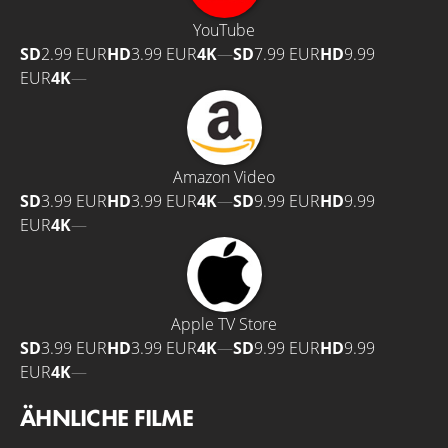
YouTube
SD
2.99 EUR
HD
3.99 EUR
4K
—
SD
7.99 EUR
HD
9.99
EUR
4K
—
Amazon Video
SD
3.99 EUR
HD
3.99 EUR
4K
—
SD
9.99 EUR
HD
9.99
EUR
4K
—
Apple TV Store
SD
3.99 EUR
HD
3.99 EUR
4K
—
SD
9.99 EUR
HD
9.99
EUR
4K
—
ÄHNLICHE FILME