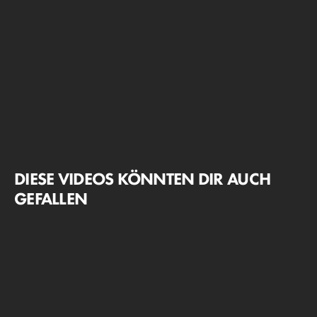
DIESE VIDEOS KÖNNTEN DIR AUCH
GEFALLEN