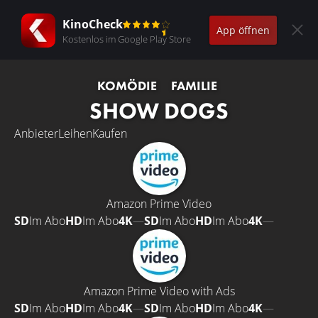
KinoCheck
App öffnen
Kostenlos im Google Play Store
KOMÖDIE
FAMILIE
SHOW DOGS
Anbieter
Leihen
Kaufen
Amazon Prime Video
SD
Im Abo
HD
Im Abo
4K
—
SD
Im Abo
HD
Im Abo
4K
—
Amazon Prime Video with Ads
SD
Im Abo
HD
Im Abo
4K
—
SD
Im Abo
HD
Im Abo
4K
—