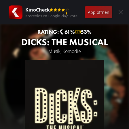
KinoCheck
App öffnen
Kostenlos im Google Play Store
RATING:
61%
53%
DICKS: THE MUSICAL
Musik, Komödie