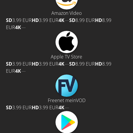
Amazon Video
SD
3.99 EUR
HD
3.99 EUR
4K
—
SD
8.99 EUR
HD
8.99
EUR
4K
—
Apple TV Store
SD
3.99 EUR
HD
3.99 EUR
4K
—
SD
8.99 EUR
HD
8.99
EUR
4K
—
Freenet meinVOD
SD
3.99 EUR
HD
3.99 EUR
4K
—