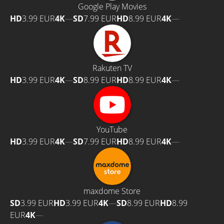
Google Play Movies
HD
3.99 EUR
4K
—
SD
7.99 EUR
HD
8.99 EUR
4K
—
Rakuten TV
HD
3.99 EUR
4K
—
SD
8.99 EUR
HD
8.99 EUR
4K
—
YouTube
HD
3.99 EUR
4K
—
SD
7.99 EUR
HD
8.99 EUR
4K
—
maxdome Store
SD
3.99 EUR
HD
3.99 EUR
4K
—
SD
8.99 EUR
HD
8.99
EUR
4K
—