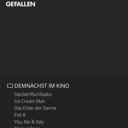
GEFALLEN
DEMNÄCHST IM KINO
Steckerlfischfiasko
Ice Cream Man
Das Ende der Sterne
Exit 8
You, Me & Italy