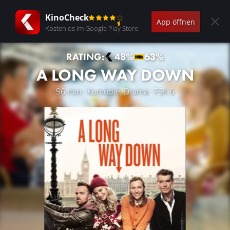
KinoCheck
App öffnen
Kostenlos im Google Play Store
RATING:
48%
63%
A LONG WAY DOWN
96 min · Komödie, Drama · FSK 6