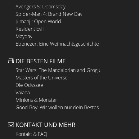
Avengers 5: Doomsday
Spider-Man 4: Brand New Day
Jumanji: Open World
Resident Evil
Mayday
Ebenezer: Eine Weihnachtsgeschichte
DIE BESTEN FILME
Star Wars: The Mandalorian and Grogu
Masters of the Universe
Die Odyssee
Vaiana
Minions & Monster
Good Boy: Wir wollen nur dein Bestes
KONTAKT UND MEHR
Kontakt & FAQ