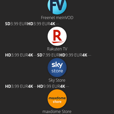
Freenet meinVOD
SD
3.99 EUR
HD
3.99 EUR
4K
—
Rakuten TV
HD
3.99 EUR
4K
—
SD
7.99 EUR
HD
9.99 EUR
4K
—
Sky Store
HD
3.99 EUR
4K
—
HD
9.99 EUR
4K
—
maxdome Store