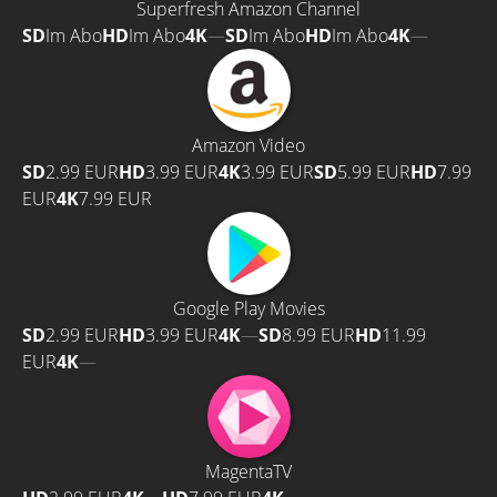
Superfresh Amazon Channel
SD
Im Abo
HD
Im Abo
4K
—
SD
Im Abo
HD
Im Abo
4K
—
Amazon Video
SD
2.99 EUR
HD
3.99 EUR
4K
3.99 EUR
SD
5.99 EUR
HD
7.99
EUR
4K
7.99 EUR
Google Play Movies
SD
2.99 EUR
HD
3.99 EUR
4K
—
SD
8.99 EUR
HD
11.99
EUR
4K
—
MagentaTV