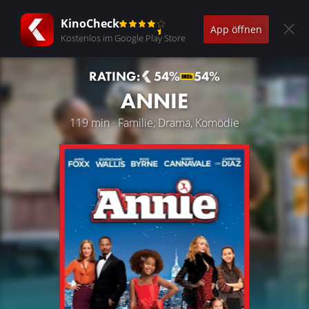
KinoCheck
App öffnen
Kostenlos im Google Play Store
RATING:
54%
54%
ANNIE
119 min · Familie, Drama, Komödie