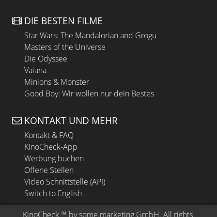
DIE BESTEN FILME
Star Wars: The Mandalorian and Grogu
Masters of the Universe
Die Odyssee
Vaiana
Minions & Monster
Good Boy: Wir wollen nur dein Bestes
KONTAKT UND MEHR
Kontakt & FAQ
KinoCheck-App
Werbung buchen
Offene Stellen
Video Schnittstelle (API)
Switch to English
KinoCheck
 ™ by 
some.marketing GmbH
. All rights 