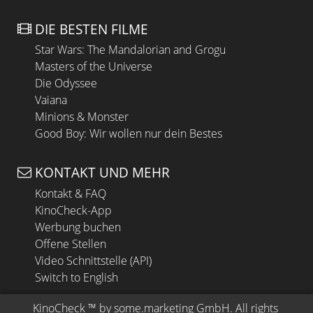
DIE BESTEN FILME
Star Wars: The Mandalorian and Grogu
Masters of the Universe
Die Odyssee
Vaiana
Minions & Monster
Good Boy: Wir wollen nur dein Bestes
KONTAKT UND MEHR
Kontakt & FAQ
KinoCheck-App
Werbung buchen
Offene Stellen
Video Schnittstelle (API)
Switch to English
KinoCheck
 ™ by 
some.marketing GmbH
. All rights 