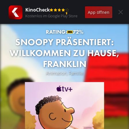
KinoCheck
App öffnen
Kostenlos im Google Play Store
RATING:
72%
SNOOPY PRÄSENTIERT:
WILLKOMMEN ZU HAUSE,
FRANKLIN
Animation, Familie