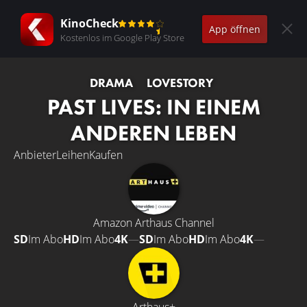
KinoCheck
App öffnen
Kostenlos im Google Play Store
DRAMA
LOVESTORY
PAST LIVES: IN EINEM
ANDEREN LEBEN
Anbieter
Leihen
Kaufen
Amazon Arthaus Channel
SD
Im Abo
HD
Im Abo
4K
—
SD
Im Abo
HD
Im Abo
4K
—