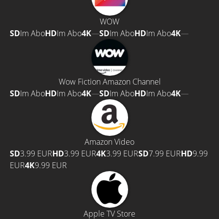
WOW
SD
Im Abo
HD
Im Abo
4K
—
SD
Im Abo
HD
Im Abo
4K
—
Wow Fiction Amazon Channel
SD
Im Abo
HD
Im Abo
4K
—
SD
Im Abo
HD
Im Abo
4K
—
Amazon Video
SD
3.99 EUR
HD
3.99 EUR
4K
3.99 EUR
SD
7.99 EUR
HD
9.99
EUR
4K
9.99 EUR
Apple TV Store