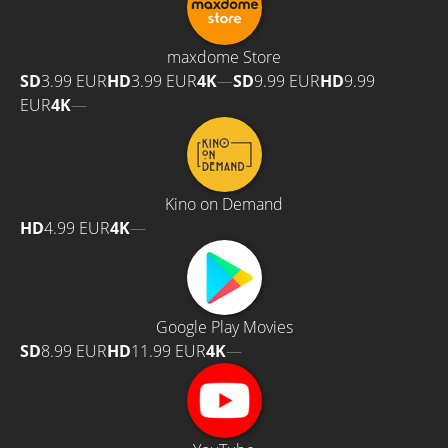
maxdome Store
SD
3.99 EUR
HD
3.99 EUR
4K
—
SD
9.99 EUR
HD
9.99
EUR
4K
—
Kino on Demand
HD
4.99 EUR
4K
—
Google Play Movies
SD
8.99 EUR
HD
11.99 EUR
4K
—