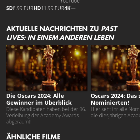
YouTube
SD
8.99 EUR
HD
11.99 EUR
4K
—
AKTUELLE NACHRICHTEN ZU
PAST
LIVES: IN EINEM ANDEREN LEBEN
OSCARS
OSCARS
Die Oscars 2024: Alle
Oscars 2024: Das 
Gewinner im Überblick
Nominierten!
Diese Kandidaten haben bei der 96.
Hier seht ihr alle Nom
Verleihung der Academy Awards
die diesjährigen Aca
abgeräumt!
ÄHNLICHE FILME