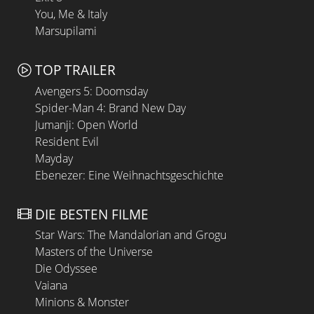
You, Me & Italy
Marsupilami
TOP TRAILER
Avengers 5: Doomsday
Spider-Man 4: Brand New Day
Jumanji: Open World
Resident Evil
Mayday
Ebenezer: Eine Weihnachtsgeschichte
DIE BESTEN FILME
Star Wars: The Mandalorian and Grogu
Masters of the Universe
Die Odyssee
Vaiana
Minions & Monster