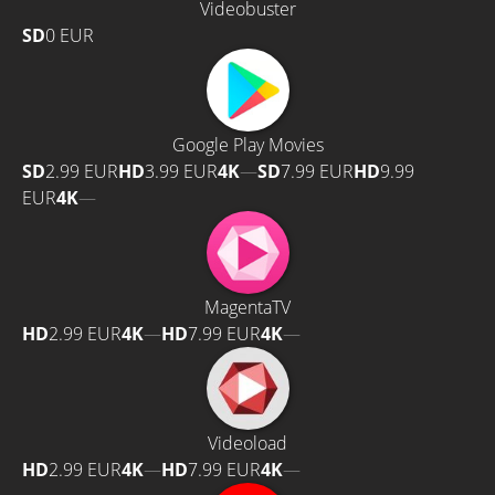
Videobuster
SD
0 EUR
Google Play Movies
SD
2.99 EUR
HD
3.99 EUR
4K
—
SD
7.99 EUR
HD
9.99
EUR
4K
—
MagentaTV
HD
2.99 EUR
4K
—
HD
7.99 EUR
4K
—
Videoload
HD
2.99 EUR
4K
—
HD
7.99 EUR
4K
—