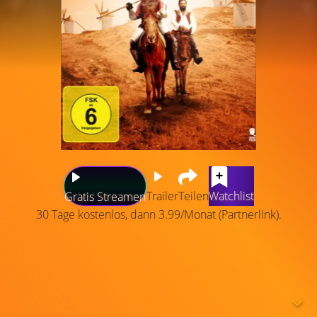
Trailer
Teilen
Watchlist
Gratis Streamen
30 Tage kostenlos, dann 3.99/Monat (Partnerlink).
Don Quijote ist ein alter und etwas verschrobener
Landbesitzer, der sich aufrafft, das Unrecht in der Welt zu
bekämpfen. Er möchte nicht untätig sein, wenn sich die
Reichen die Taschen füllen und die Armen Hunger