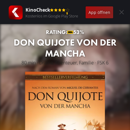
KinoCheck
App öffnen
Kostenlos im Google Play Store
RATING:
53%
DON QUIJOTE VON DER
MANCHA
80 min · Drama, Abenteuer, Familie · FSK 6