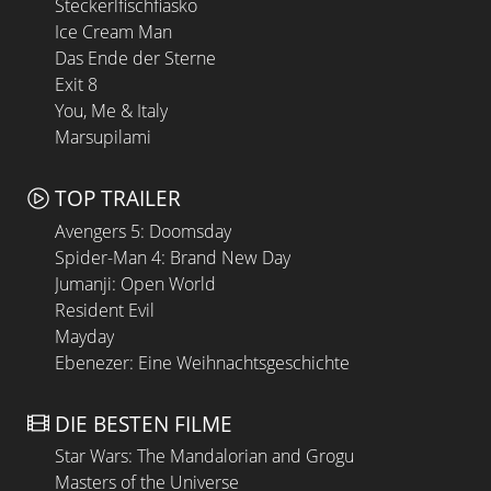
Steckerlfischfiasko
Ice Cream Man
Das Ende der Sterne
Exit 8
You, Me & Italy
Marsupilami
TOP TRAILER
Avengers 5: Doomsday
Spider-Man 4: Brand New Day
Jumanji: Open World
Resident Evil
Mayday
Ebenezer: Eine Weihnachtsgeschichte
DIE BESTEN FILME
Star Wars: The Mandalorian and Grogu
Masters of the Universe