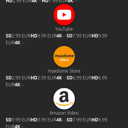
HD
2.99 EUR
4K
—
HD
7.99 EUR
4K
—
YouTube
SD
2.99 EUR
HD
3.99 EUR
4K
—
SD
7.99 EUR
HD
9.99
EUR
4K
—
maxdome Store
SD
2.99 EUR
HD
2.99 EUR
4K
—
SD
6.99 EUR
HD
6.99
EUR
4K
—
Amazon Video
SD
3.99 EUR
HD
3.99 EUR
4K
—
SD
7.99 EUR
HD
9.99
EUR
4K
—