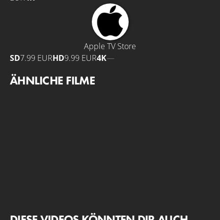
Apple TV Store
SD
7.99 EUR
HD
9.99 EUR
4K
—
ÄHNLICHE FILME
DIESE VIDEOS KÖNNTEN DIR AUCH