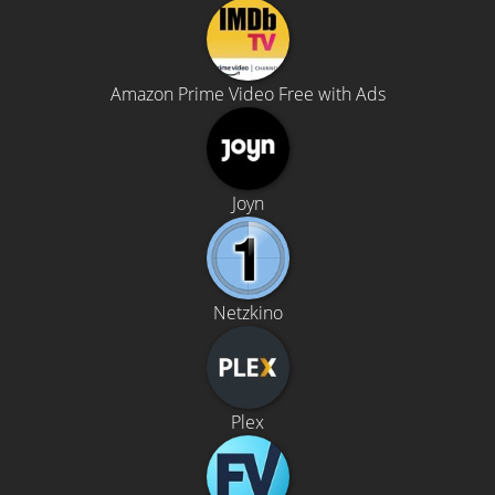
Amazon Prime Video Free with Ads
Joyn
Netzkino
Plex