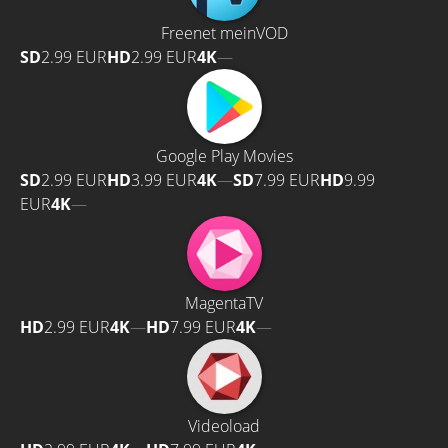
Freenet meinVOD
SD
2.99 EUR
HD
2.99 EUR
4K
—
Google Play Movies
SD
2.99 EUR
HD
3.99 EUR
4K
—
SD
7.99 EUR
HD
9.99
EUR
4K
—
MagentaTV
HD
2.99 EUR
4K
—
HD
7.99 EUR
4K
—
Videoload