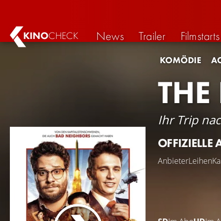
News
Trailer
Filmstarts
KINO
CHECK
KOMÖDIE
A
THE
Ihr Trip na
OFFIZIELLE 
Anbieter
Leihen
Ka