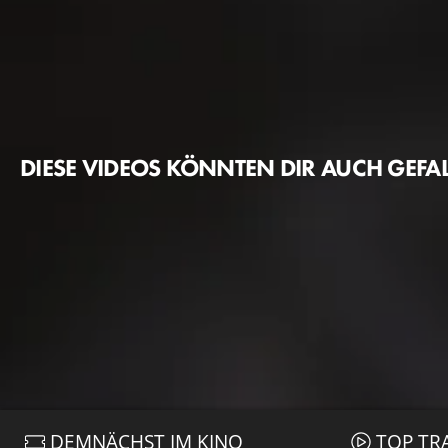
DIESE VIDEOS KÖNNTEN DIR AUCH GEFA
DEMNÄCHST IM KINO
TOP TR