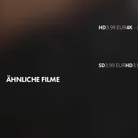
HD
3.99 EUR
4K
—
SD
3.99 EUR
HD
3.
ÄHNLICHE FILME