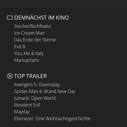
DEMNÄCHST IM KINO
Steckerlfischfiasko
Ice Cream Man
Das Ende der Sterne
Exit 8
You, Me & Italy
Marsupilami
TOP TRAILER
Avengers 5: Doomsday
Spider-Man 4: Brand New Day
Jumanji: Open World
Resident Evil
Mayday
Ebenezer: Eine Weihnachtsgeschichte