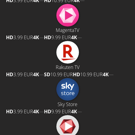
HD
3.99 EUR
4K
—
HD
10.99 EUR
4K
—
MagentaTV
HD
3.99 EUR
4K
—
HD
9.99 EUR
4K
—
Rakuten TV
HD
3.99 EUR
4K
—
SD
10.99 EUR
HD
10.99 EUR
4K
—
Sky Store
HD
3.99 EUR
4K
—
HD
9.99 EUR
4K
—