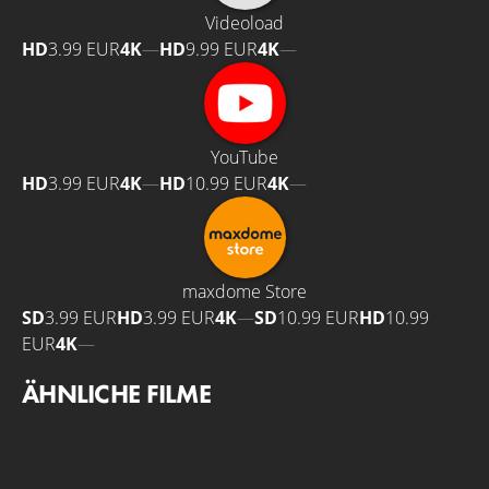
Videoload
HD
3.99 EUR
4K
—
HD
9.99 EUR
4K
—
YouTube
HD
3.99 EUR
4K
—
HD
10.99 EUR
4K
—
maxdome Store
SD
3.99 EUR
HD
3.99 EUR
4K
—
SD
10.99 EUR
HD
10.99
EUR
4K
—
ÄHNLICHE FILME