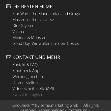
DIE BESTEN FILME
Star Wars: The Mandalorian and Grogu
Masters of the Universe
Die Odyssee
Vaiana
Minions & Monster
Good Boy: Wir wollen nur dein Bestes
KONTAKT UND MEHR
Kontakt & FAQ
KinoCheck-App
Werbung buchen
Offene Stellen
Video Schnittstelle (API)
Switch to English
KinoCheck
 ™ by 
some.marketing GmbH
. All rights 
reserved.
Fehler melden
 - 
Impressum
 - 