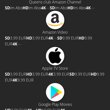
Queens club Amazon Channel
SD
Im Abo
HD
Im Abo
4K
—
SD
Im Abo
HD
Im Abo
4K
—
Amazon Video
SD
3.99 EUR
HD
3.99 EUR
4K
—
SD
9.99 EUR
HD
9.99
EUR
4K
—
Apple TV Store
SD
3.99 EUR
HD
3.99 EUR
4K
3.99 EUR
SD
9.99 EUR
HD
9.99
EUR
4K
9.99 EUR
Google Play Movies