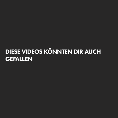
DIESE VIDEOS KÖNNTEN DIR AUCH
GEFALLEN