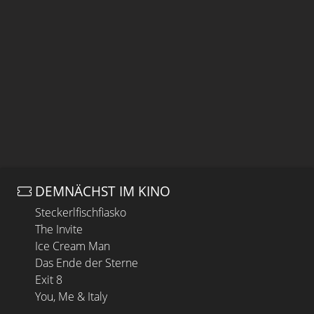
DEMNÄCHST IM KINO
Steckerlfischfiasko
The Invite
Ice Cream Man
Das Ende der Sterne
Exit 8
You, Me & Italy