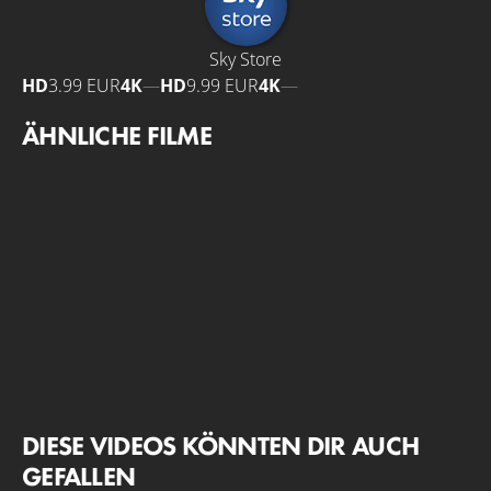
Sky Store
HD
3.99 EUR
4K
—
HD
9.99 EUR
4K
—
ÄHNLICHE FILME
DIESE VIDEOS KÖNNTEN DIR AUCH
GEFALLEN