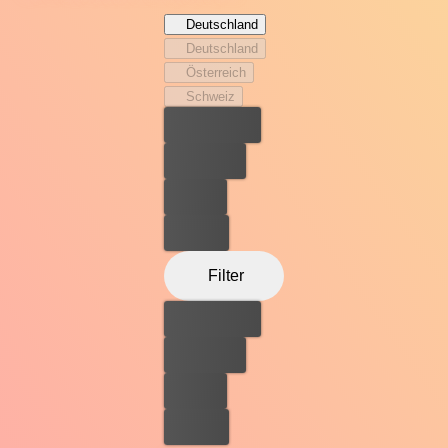
Taschenspielertricks auch die Grundlagen der
Deutschland
mittelalterlichen Heilkunde nahebringt. Um seiner
Deutschland
Bestimmung zu folgen, begibt Rob sich auf eine magische
Österreich
Reise ins persische Isfahan. Dort lässt er sich von dem
Schweiz
berühmten Universalgelehrten Ibn Sina (Ben Kingsley)
Bester Preis
zum Medicus ausbilden.
Kostenlos
Leihen
Kaufen
Filter
Bester Preis
Kostenlos
Leihen
Kaufen