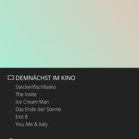
DEMNÄCHST IM KINO
Steckerlfischfiasko
The Invite
Ice Cream Man
Das Ende der Sterne
Exit 8
You, Me & Italy