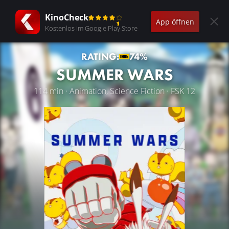
KinoCheck
App öffnen
Kostenlos im Google Play Store
RATING:
74%
SUMMER WARS
114 min · Animation, Science Fiction · FSK 12