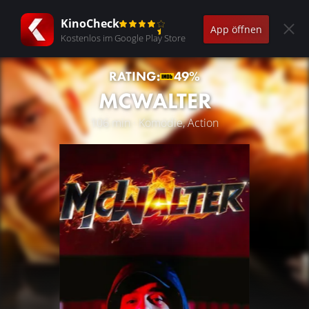
KinoCheck
App öffnen
Kostenlos im Google Play Store
RATING:
49%
MCWALTER
106 min · Komödie, Action