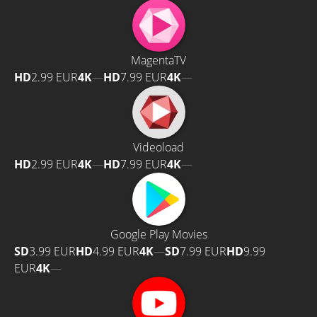
MagentaTV
HD
2.99 EUR
4K
—
HD
7.99 EUR
4K
—
Videoload
HD
2.99 EUR
4K
—
HD
7.99 EUR
4K
—
Google Play Movies
SD
3.99 EUR
HD
4.99 EUR
4K
—
SD
7.99 EUR
HD
9.99
EUR
4K
—