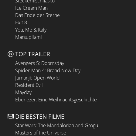
Steckerlfischfiasko
Ice Cream Man
Das Ende der Sterne
Exit 8
You, Me & Italy
Marsupilami
TOP TRAILER
Avengers 5: Doomsday
Spider-Man 4: Brand New Day
Jumanji: Open World
Resident Evil
Mayday
Ebenezer: Eine Weihnachtsgeschichte
DIE BESTEN FILME
Star Wars: The Mandalorian and Grogu
Masters of the Universe