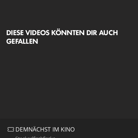
DIESE VIDEOS KÖNNTEN DIR AUCH
GEFALLEN
DEMNÄCHST IM KINO