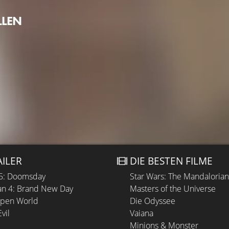
LLEN
AILER
DIE BESTEN FILME
 5: Doomsday
Star Wars: The Mandaloria
n 4: Brand New Day
Masters of the Universe
Open World
Die Odyssee
vil
Vaiana
Minions & Monster