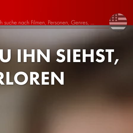
U IHN SIEHST,
ERLOREN