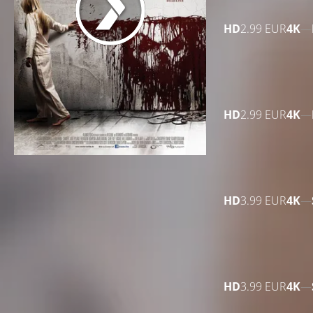
HD
2.99 EUR
4K
—
HD
2.99 EUR
4K
—
HD
3.99 EUR
4K
—
HD
3.99 EUR
4K
—