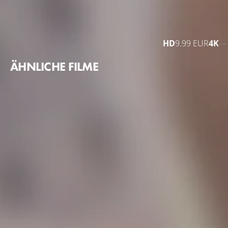
HD
9.99 EUR
4K
—
ÄHNLICHE FILME