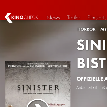
News
Trailer
Filmstarts
KINO
CHECK
HORROR
MY
SIN
BIS
OFFIZIELLE 
Anbieter
Leihen
Ka